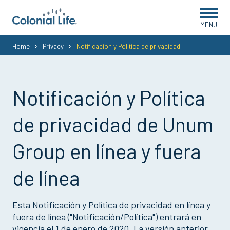
MENU
You
Home
Privacy
Notificacion y Politica de privacidad
are
here:
Notificación y Política
de privacidad de Unum
Group en línea y fuera
de línea
Esta Notificación y Política de privacidad en línea y
fuera de línea ("Notificación/Política") entrará en
vigencia el 1 de enero de 2020. La versión anterior